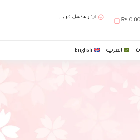
آرڈر مکمل کریں
₨
0.0
ت
العربية
English