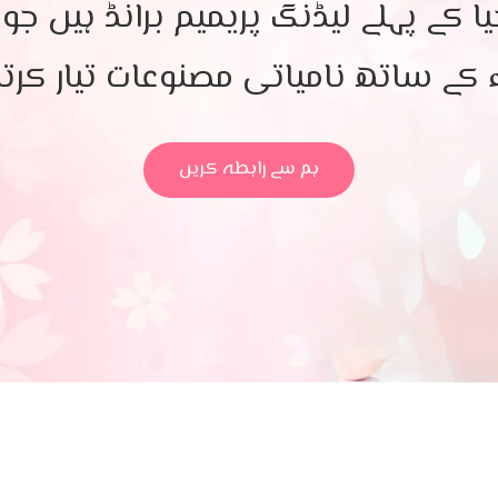
یا کے پہلے لیڈنگ پریمیم برانڈ ہیں جو
ء کے ساتھ نامیاتی مصنوعات تیار کرتا 
ہم سے رابطہ کریں