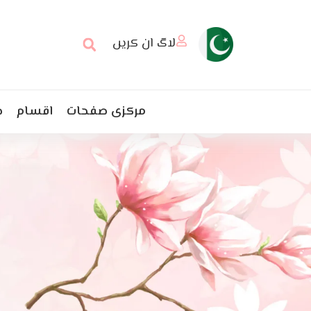
لاگ ان کریں
مرکزی صفحات
اقسام
خ