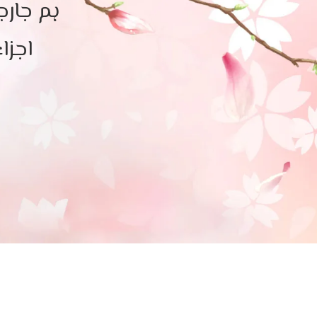
ہم جارج
اجزا