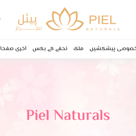
0
صوصی پیشکشیں
ملک
تحفے کے بکس
آخری صفحا
Piel Naturals