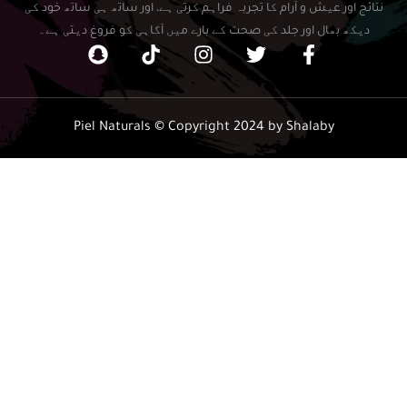
نتائج اور عیش و آرام کا تجربہ فراہم کرتی ہے، اور ساتھ ہی ساتھ خود کی
دیکھ بھال اور جلد کی صحت کے بارے میں آگاہی کو فروغ دیتی ہے۔
Piel Naturals © Copyright 2024 by Shalaby