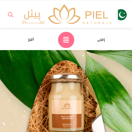
زمرے
آفرز