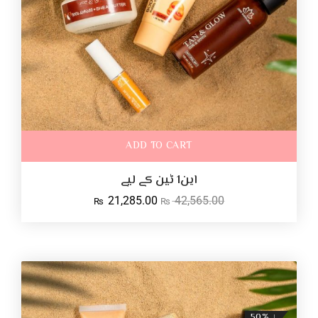
ADD TO CART
این1 ٹین کے لیے
21,285.00
42,565.00
₨
₨
↓ 50%