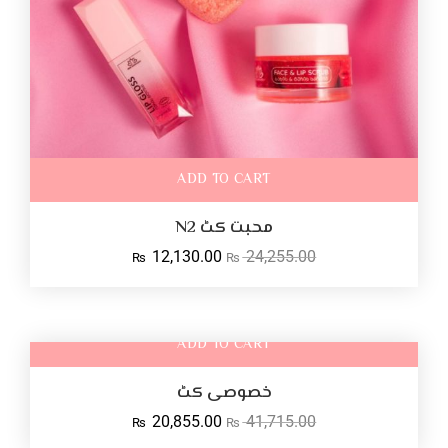
ADD TO CART
محبت کٹ N2
12,130.00
24,255.00
₨
₨
ADD TO CART
خصوصی کٹ
↓ 50%
20,855.00
41,715.00
₨
₨