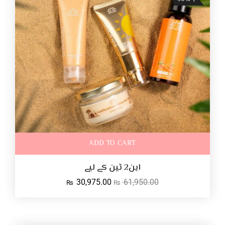
ADD TO CART
این2 ٹین کے لیے
30,975.00
61,950.00
₨
₨