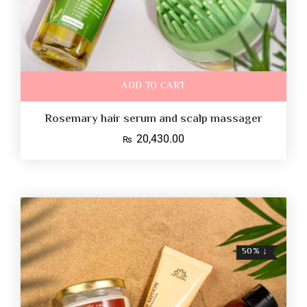
ADD TO CART
Rosemary hair serum and scalp massager
20,430.00
₨
↓ 50%