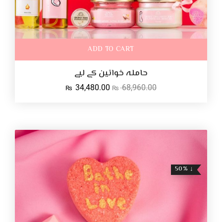
ADD TO CART
حاملہ خواتین کے لیے
34,480.00
68,960.00
₨
₨
↓ 50%