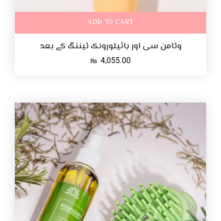
ADD TO CART
وٹامن سی اور ہائیلورونک ٹیننگ کے بعد
4,055.00
₨