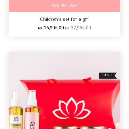
ADD TO CART
Children’s set for a girl
16,905.00
32,965.00
₨
₨
↓ 50%