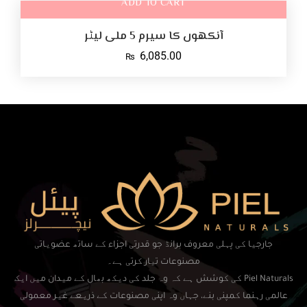
ADD TO CART
آنکھوں کا سیرم 5 ملی لیٹر
6,085.00
₨
جارجیا کی پہلی معروف برانڈ جو قدرتی اجزاء کے ساتھ عضویاتی
مصنوعات تیار کرتی ہے۔
Piel Naturals کی کوشش ہے کہ وہ جلد کی دیکھ بھال کے میدان میں ایک
عالمی رہنما کمپنی بنے، جہاں وہ اپنی مصنوعات کے ذریعے غیر معمولی