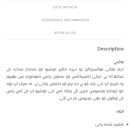
DESCRIPTION
ADDITIONAL INFORMATION
REVIEWS (0)
Description
فائدے:
ایک مثالی موئسچرائزر جو حیرت انگیز خوشبو اور شاندار ساخت کے
ساتھ آتا ہے۔ اینٹی آکسیڈنٹس اور سکون بخش خصوصیات سے بھرپور
یہ کریم آپ کی جلد کو بے حد نرم اور دلکش بناتی ہے۔ نہ صرف آپ خود
کو تروتازہ محسوس کریں گے بلکہ اس کی خوشبو آپ کے آس پاس
کے لوگوں کو بھی مدہوش کر دے گی۔
اجزاء:
کشید شدہ پانی