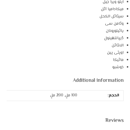
ایلو ویرا جیل
میکادامیا آئل
سیٹائل الکحل
وٹامن سی
ہائیلورونان
ڈیپانتھینول
الانٹائن
اوپٹی پین
مائیکا
خوشبو
Additional information
الحجم:
100 ملٍ, 200 ملٍ
Reviews