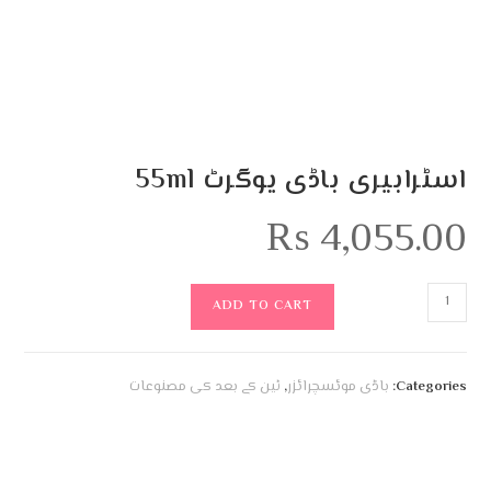
اسٹرابیری باڈی یوگرٹ 55ml
₨
4,055.00
ADD TO CART
Categories:
باڈی موئسچرائزر
,
ٹین کے بعد کی مصنوعات