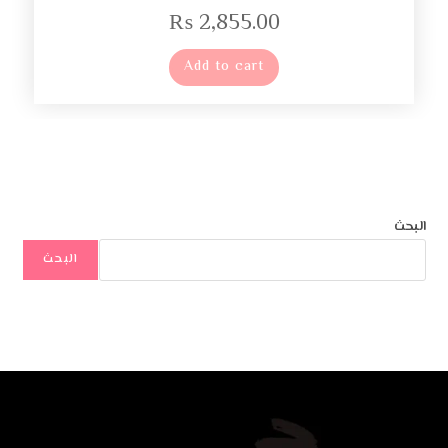
₨
2,855.00
Add to cart
البحث
البحث