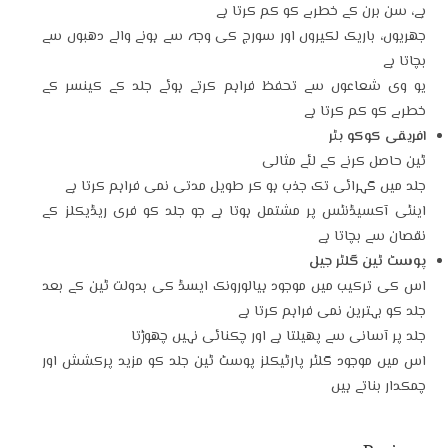
ہے، سن برن کے خطرے کو کم کرتا ہے
جھریوں، باریک لکیروں اور سورج کی وجہ سے ہونے والے دھبوں سے
بچاتا ہے
یو وی شعاعوں سے تحفظ فراہم کرتے ہوئے جلد کے کینسر کے
خطرے کو کم کرتا ہے
افریقی کوکو بٹر
ٹین حاصل کرنے کے لئے مثالی
جلد میں گہرائی تک جذب ہو کر طویل مدتی نمی فراہم کرتا ہے
اینٹی آکسیڈنٹس پر مشتمل ہوتا ہے جو جلد کو فری ریڈیکلز کے
نقصان سے بچاتا ہے
پوسٹ ٹین گلٹر جیل
اس کی ترکیب میں موجود ہیالورونک ایسڈ کی بدولت ٹین کے بعد
جلد کو بہترین نمی فراہم کرتا ہے
جلد پر آسانی سے پھیلتا ہے اور چکنائی نہیں چھوڑتا
اس میں موجود گلٹر پارٹیکلز پوسٹ ٹین جلد کو مزید پرکشش اور
چمکدار بناتے ہیں