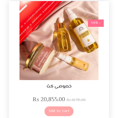
↓ 50%
خصوصی کٹ
₨
20,855.00
₨
41,715.00
Add to cart