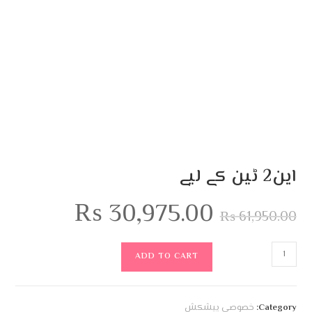
این2 ٹین کے لیے
₨
30,975.00
₨
61,950.00
ADD TO CART
Category:
خصوصی پیشکش