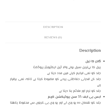
DESCRIPTION
REVIEWS (0)
Description
گاجر کا تیل
پیل کا بہترین سیل ہونے والا ٹین ایکٹیویٹر پروڈکٹ
جلد کو نمی فراہم کرنے میں مدد دیتا ہے
جلد کے قدرتی حفاظتی پردے کو مضبوط کرتا ہے تاکہ نمی برقرار
رہے
جلد کو نرم اور ملائم بنا دیتا ہے
ایس پی ایف 35 سن پروٹیکشن کریم
جلد کو نقصان دہ یو وی اے اور یو وی بی کرنوں سے محفوظ رکھتا