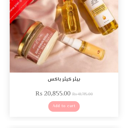
ہیئر کیئر باکس
₨
20,855.00
₨
41,715.00
Add to cart