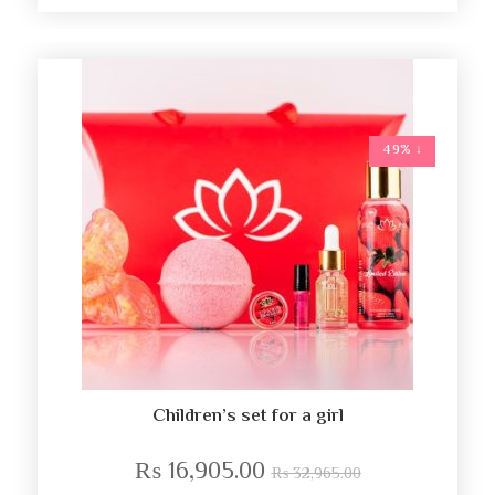
↓ 49%
Children’s set for a girl
₨
16,905.00
₨
32,965.00