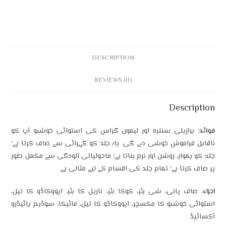
DESCRIPTION
REVIEWS (0)
Description
فوائد
: برازیلی سنترہ اور لیموں گراس کی استوائی خوشبو آپ کو
ناقابل فراموش خوشی دے گی۔ یہ جلد کو گہرائی سے صاف کرتا ہے؛
جلد کو ہموار، روشن اور نرم بناتا ہے؛ ماحولیاتی آلودگی سے مکمل طور
پر صاف کرتا ہے؛ تمام جلد کی اقسام کے لیے مثالی ہے۔
اجزاء
: صاف پانی، شی بٹر، کوکا بٹر، ناریل کا بٹر، ایووکاڈو کا تیل،
استوائی خوشبو کا مکسچر، ایووکاڈو کا تیل، مائیکا، سوڈیم ہائیڈرو
آکسائیڈ۔