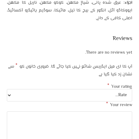
دہ پانی، شیاإ مکھن، کوکو مکھن، ناریل کا مکھن،
ل، انگور کے بیج کا تیل، مائیکا، سوڈیم ہائیڈرو آکسائیڈ،
کے دانے۔
There are no r
*
یل ایڈریس شائع نہیں کیا جائے گا۔
ضروری خانوں کو
سے
 گیا ہے
*
*
Y