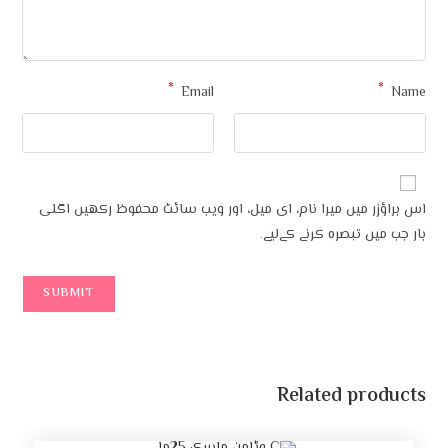
*
Email
میں میرا نام، ای میل، اور ویب سائٹ محفوظ رکھیں اگلی
تبصرہ کرنے کےلیے۔
Related p